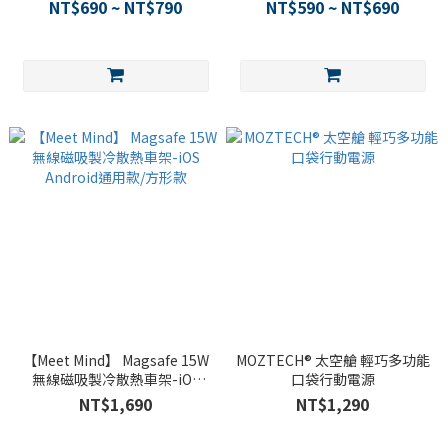
傳輸線
輸線 圓線款
NT$690 ~ NT$790
NT$590 ~ NT$690
【Meet Mind】 Magsafe 15W
MOZTECH® 太空艙 輕巧多功能
無線磁吸製冷散熱車架-iOS
口袋行動電源
Android通用款/方形款
NT$1,690
NT$1,290