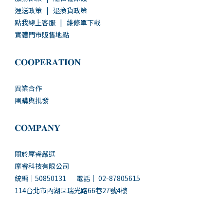
運送政策
|
退換貨政策
點我線上客服
|
維修單下載
實體門市販售地點
𝐂𝐎𝐎𝐏𝐄𝐑𝐀𝐓𝐈𝐎𝐍
異業合作
團購與批發
𝐂𝐎𝐌𝐏𝐀𝐍𝐘
關於摩睿嚴選
摩睿科技有限公司
統編｜50850131 電話｜ 02-87805615
114台北市內湖區瑞光路66巷27號4樓