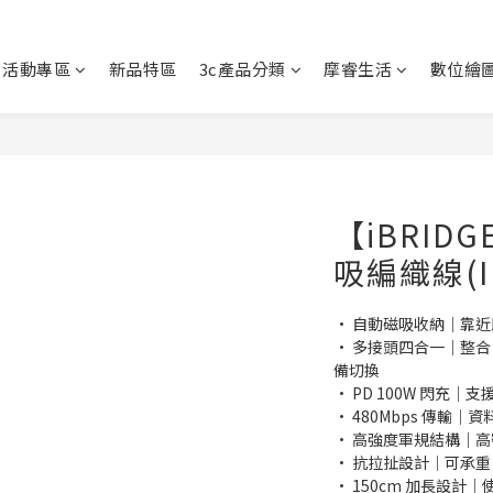
活動專區
新品特區
3c產品分類
摩睿生活
數位繪
【iBRID
吸編織線(IB
• 自動磁吸收納｜靠
• 多接頭四合一｜整合 U
備切換
• PD 100W 閃充｜支援
• 480Mbps 傳輸｜
• 高強度軍規結構｜
• 抗拉扯設計｜可承重 
• 150cm 加長設計