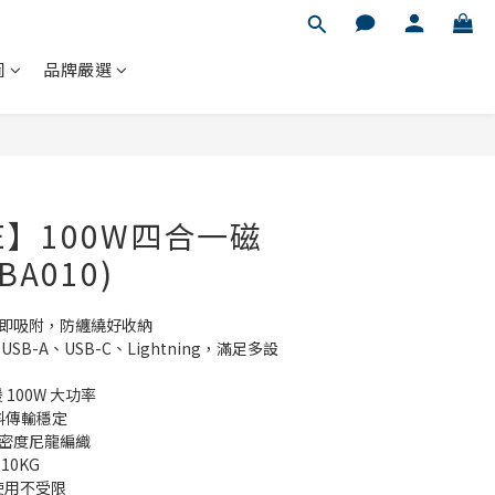
圖
品牌嚴選
GE】100W四合一磁
A010)
近即吸附，防纏繞好收納
SB-A、USB-C、Lightning，滿足多設
 100W 大功率
資料傳輸穩定
高密度尼龍編織
10KG
｜使用不受限