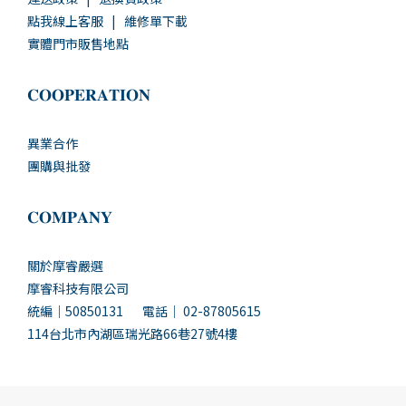
點我線上客服
|
維修單下載
實體門市販售地點
𝐂𝐎𝐎𝐏𝐄𝐑𝐀𝐓𝐈𝐎𝐍
異業合作
團購與批發
𝐂𝐎𝐌𝐏𝐀𝐍𝐘
關於摩睿嚴選
摩睿科技有限公司
統編｜50850131 電話｜ 02-87805615
114台北市內湖區瑞光路66巷27號4樓