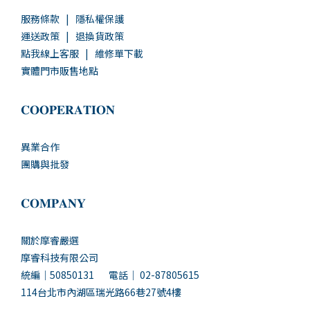
服務條款
|
隱私權保護
運送政策
|
退換貨政策
點我線上客服
|
維修單下載
實體門市販售地點
𝐂𝐎𝐎𝐏𝐄𝐑𝐀𝐓𝐈𝐎𝐍
異業合作
團購與批發
𝐂𝐎𝐌𝐏𝐀𝐍𝐘
關於摩睿嚴選
摩睿科技有限公司
統編｜50850131 電話｜ 02-87805615
114台北市內湖區瑞光路66巷27號4樓