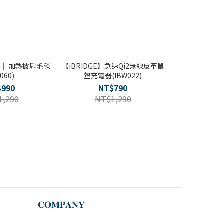
door｜ 加熱披肩毛毯
【iBRIDGE】急速Qi2無線皮革鼠
S060)
墊充電器(IBW022)
$990
NT$790
1,290
NT$1,290
𝐂𝐎𝐌𝐏𝐀𝐍𝐘