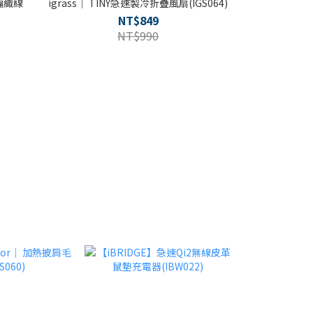
編織線
igrass｜ TINY急速製冷折疊風扇(IGS064)
NT$849
NT$990