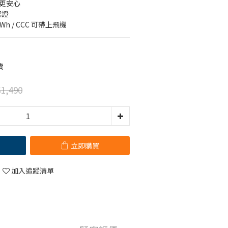
得更安心
認證
h / CCC 可帶上飛機
費
1,490
立即購買
加入追蹤清單