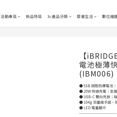
活動專區
新品特區
3c產品分類
摩睿生活
數位繪
【iBRID
電池極薄
(IBM006)
● SSB 固態防爆電
● 20W 快速充電｜支援
● USB-C 雙向充放
● 104g 羽量級手感
● LED 電量顯示
------------------------