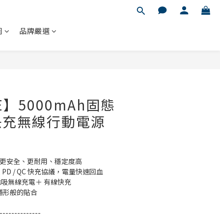
圖
品牌嚴選
立即購買
GE】5000mAh固態
快充無線行動電源
池｜更安全、更耐用、穩定度高
 PD / QC 快充協議，電量快速回血
｜磁吸無線充電＋ 有線快充
，隱形般的貼合
--------------