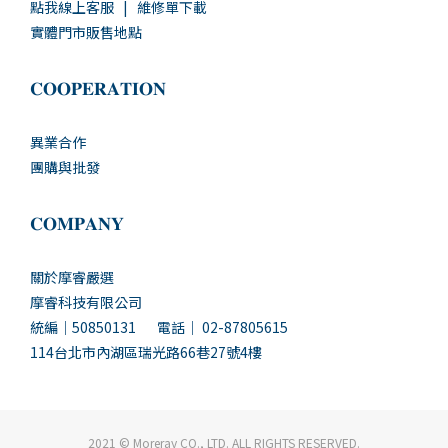
點我線上客服
|
維修單下載
實體門市販售地點
𝐂𝐎𝐎𝐏𝐄𝐑𝐀𝐓𝐈𝐎𝐍
異業合作
團購與批發
𝐂𝐎𝐌𝐏𝐀𝐍𝐘
關於摩睿嚴選
摩睿科技有限公司
統編｜50850131 電話｜ 02-87805615
114台北市內湖區瑞光路66巷27號4樓
2021 © Moreray CO., LTD. ALL RIGHTS RESERVED.