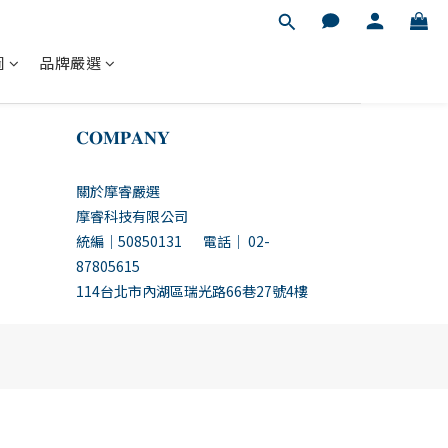
圖
品牌嚴選
𝐂𝐎𝐌𝐏𝐀𝐍𝐘
關於摩睿嚴選
摩睿科技有限公司
統編｜50850131 電話｜ 02-
87805615
114台北市內湖區瑞光路66巷27號4樓