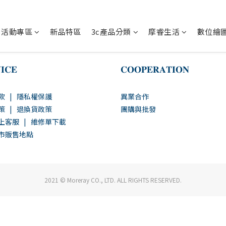
活動專區
新品特區
3c產品分類
摩睿生活
數位繪
𝐈𝐂𝐄
𝐂𝐎𝐎𝐏𝐄𝐑𝐀𝐓𝐈𝐎𝐍
款
|
隱私權保護
異業合作
策
|
退換貨政策
團購與批發
上客服
|
維修單下載
市販售地點
2021 © Moreray CO., LTD. ALL RIGHTS RESERVED.