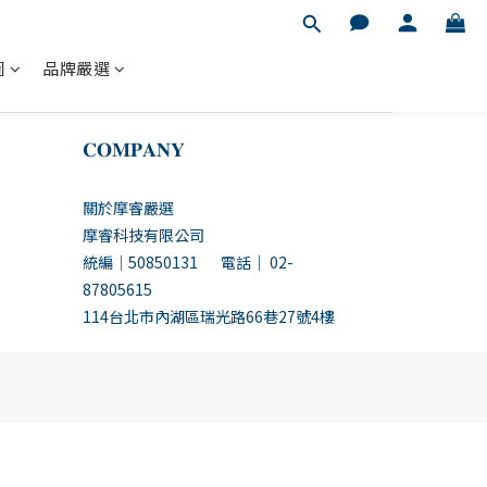
圖
品牌嚴選
𝐂𝐎𝐌𝐏𝐀𝐍𝐘
關於摩睿嚴選
摩睿科技有限公司
統編｜50850131 電話｜ 02-
87805615
114台北市內湖區瑞光路66巷27號4樓