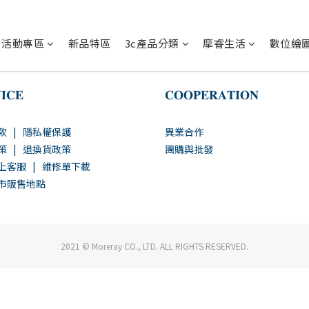
活動專區
新品特區
3c產品分類
摩睿生活
數位繪
𝐈𝐂𝐄
𝐂𝐎𝐎𝐏𝐄𝐑𝐀𝐓𝐈𝐎𝐍
款
|
隱私權保護
異業合作
策
|
退換貨政策
團購與批發
上客服
|
維修單下載
市販售地點
2021 © Moreray CO., LTD. ALL RIGHTS RESERVED.