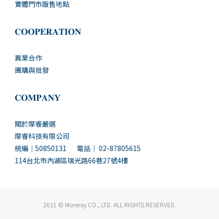
實體門市販售地點
𝐂𝐎𝐎𝐏𝐄𝐑𝐀𝐓𝐈𝐎𝐍
異業合作
團購與批發
𝐂𝐎𝐌𝐏𝐀𝐍𝐘
關於摩睿嚴選
摩睿科技有限公司
統編｜50850131 電話｜ 02-87805615
114台北市內湖區瑞光路66巷27號4樓
2021 © Moreray CO., LTD. ALL RIGHTS RESERVED.