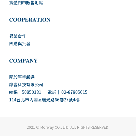
實體門市販售地點
𝐂𝐎𝐎𝐏𝐄𝐑𝐀𝐓𝐈𝐎𝐍
異業合作
團購與批發
𝐂𝐎𝐌𝐏𝐀𝐍𝐘
關於摩睿嚴選
摩睿科技有限公司
統編｜50850131 電話｜ 02-87805615
114台北市內湖區瑞光路66巷27號4樓
2021 © Moreray CO., LTD. ALL RIGHTS RESERVED.