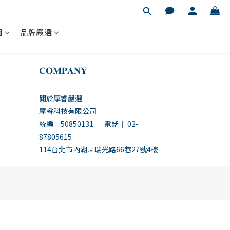
圖
品牌嚴選
𝐂𝐎𝐌𝐏𝐀𝐍𝐘
關於摩睿嚴選
摩睿科技有限公司
統編｜50850131 電話｜ 02-
87805615
114台北市內湖區瑞光路66巷27號4樓