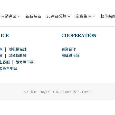
活動專區
新品特區
3c產品分類
摩睿生活
數位繪
𝐈𝐂𝐄
𝐂𝐎𝐎𝐏𝐄𝐑𝐀𝐓𝐈𝐎𝐍
款
|
隱私權保護
異業合作
策
|
退換貨政策
團購與批發
上客服
|
維修單下載
市販售地點
2021 © Moreray CO., LTD. ALL RIGHTS RESERVED.