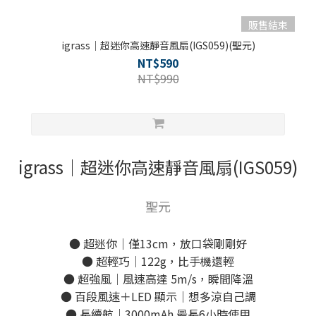
販售結束
igrass｜超迷你高速靜音風扇(IGS059)(聖元)
NT$590
NT$990
igrass｜超迷你高速靜音風扇(IGS059)
聖元
● 超迷你｜僅13cm，放口袋剛剛好
● 超輕巧｜122g，比手機還輕
● 超強風｜風速高達 5m/s，瞬間降溫
● 百段風速＋LED 顯示｜想多涼自己調
● 長續航｜3000mAh 最長6小時使用