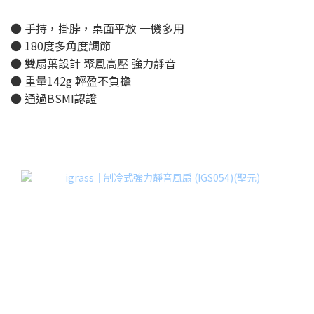
● 手持，掛脖，桌面平放 一機多用
● 180度多角度調節
● 雙扇葉設計 聚風高壓 強力靜音
● 重量142g 輕盈不負擔
● 通過BSMI認證