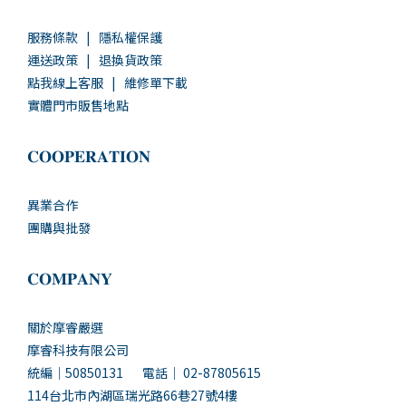
服務條款
|
隱私權保護
運送政策
|
退換貨政策
點我線上客服
|
維修單下載
實體門市販售地點
𝐂𝐎𝐎𝐏𝐄𝐑𝐀𝐓𝐈𝐎𝐍
異業合作
團購與批發
𝐂𝐎𝐌𝐏𝐀𝐍𝐘
關於摩睿嚴選
摩睿科技有限公司
統編｜50850131 電話｜ 02-87805615
114台北市內湖區瑞光路66巷27號4樓