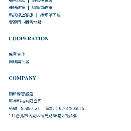
服務條款
|
隱私權保護
運送政策
|
退換貨政策
點我線上客服
|
維修單下載
實體門市販售地點
𝐂𝐎𝐎𝐏𝐄𝐑𝐀𝐓𝐈𝐎𝐍
異業合作
團購與批發
𝐂𝐎𝐌𝐏𝐀𝐍𝐘
關於摩睿嚴選
摩睿科技有限公司
統編｜50850131 電話｜ 02-87805615
114台北市內湖區瑞光路66巷27號4樓