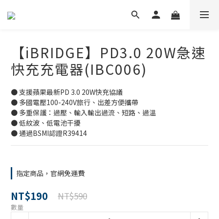
【iBRIDGE】PD3.0 20W急速
快充充電器(IBC006)
● 支援蘋果最新PD 3.0 20W快充協議
● 多國電壓100-240V旅行、出差方便攜帶
● 多重保護：過壓、輸入輸出過流、短路、過溫
● 低紋波、低電池干擾
● 通過BSMI認證R39414
指定商品，官網免運費
NT$190
NT$590
數量