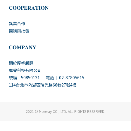
𝐂𝐎𝐎𝐏𝐄𝐑𝐀𝐓𝐈𝐎𝐍
異業合作
團購與批發
𝐂𝐎𝐌𝐏𝐀𝐍𝐘
關於摩睿嚴選
摩睿科技有限公司
統編｜50850131 電話｜ 02-87805615
114台北市內湖區瑞光路66巷27號4樓
2021 © Moreray CO., LTD. ALL RIGHTS RESERVED.
立即購買