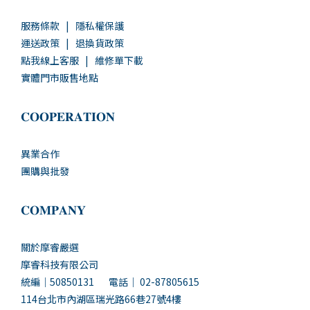
服務條款
|
隱私權保護
運送政策
|
退換貨政策
點我線上客服
|
維修單下載
實體門市販售地點
𝐂𝐎𝐎𝐏𝐄𝐑𝐀𝐓𝐈𝐎𝐍
異業合作
團購與批發
𝐂𝐎𝐌𝐏𝐀𝐍𝐘
關於摩睿嚴選
摩睿科技有限公司
統編｜50850131 電話｜ 02-87805615
114台北市內湖區瑞光路66巷27號4樓