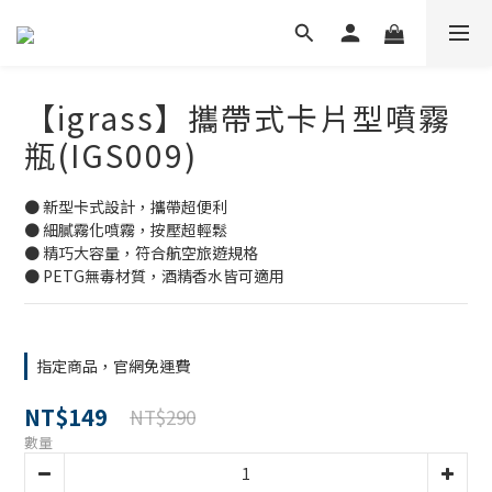
【igrass】攜帶式卡片型噴霧
瓶(IGS009)
● 新型卡式設計，攜帶超便利
● 細膩霧化噴霧，按壓超輕鬆
● 精巧大容量，符合航空旅遊規格
● PETG無毒材質，酒精香水皆可適用
指定商品，官網免運費
NT$149
NT$290
數量