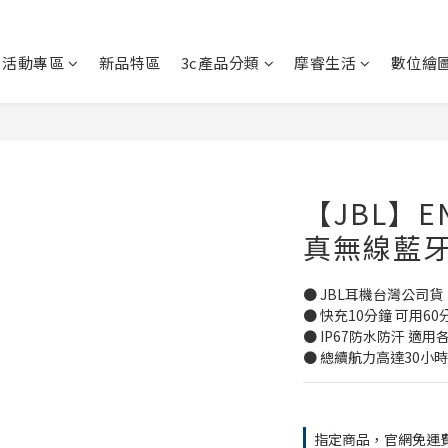
活動專區
新品特區
3c產品分類
摩睿生活
數位繪
【JBL】EN
真無線藍
● JBL耳機台灣公司貨
● 快充10分鐘 可用60
● IP67防水防汗 適用
● 總續航力高達30小時
指定商品，官網免運