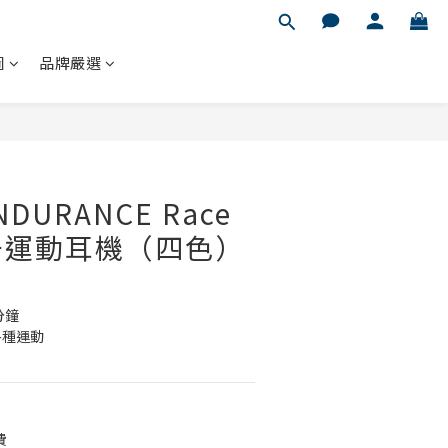
圖
品牌嚴選
立即購買
DURANCE Race
牙運動耳機（四色）
分鐘
各種運動
費