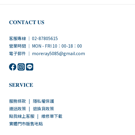
𝐂𝐎𝐍𝐓𝐀𝐂𝐓 𝐔𝐒
客服專線 ｜ 02-87805615
營業時間 ｜ MON - FRI 10：00-18：00
電子郵件 ｜ moreray5085@gmail.com
𝐒𝐄𝐑𝐕𝐈𝐂𝐄
服務條款
|
隱私權保護
運送政策
|
退換貨政策
點我線上客服
|
維修單下載
實體門市販售地點