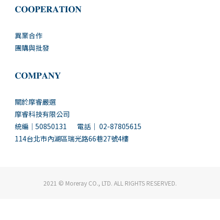
𝐂𝐎𝐎𝐏𝐄𝐑𝐀𝐓𝐈𝐎𝐍
異業合作
團購與批發
𝐂𝐎𝐌𝐏𝐀𝐍𝐘
關於摩睿嚴選
摩睿科技有限公司
統編｜50850131 電話｜ 02-87805615
114台北市內湖區瑞光路66巷27號4樓
2021 © Moreray CO., LTD. ALL RIGHTS RESERVED.
立即購買