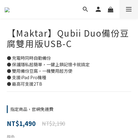
【Maktar】Qubii Duo備份豆
腐雙用版USB-C
● 充電時同時自動備份
● 保護隱私超簡單，一鍵上鎖記憶卡就搞定
● 雙用備份豆腐，一機雙用超方便
● 支援iPad Pro機種
● 最高可支援2TB
指定商品，官網免運費
NT$1,490
NT$2,190
顏色