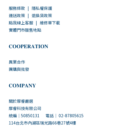
服務條款
|
隱私權保護
運送政策
|
退換貨政策
點我線上客服
|
維修單下載
實體門市販售地點
𝐂𝐎𝐎𝐏𝐄𝐑𝐀𝐓𝐈𝐎𝐍
異業合作
團購與批發
𝐂𝐎𝐌𝐏𝐀𝐍𝐘
關於摩睿嚴選
摩睿科技有限公司
統編｜50850131 電話｜ 02-87805615
114台北市內湖區瑞光路66巷27號4樓