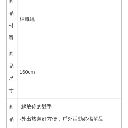
商
品
棉織繩
材
質
商
品
160cm
尺
寸
-解放你的雙手
商
-外出旅遊好方便，戶外活動必備單品
品