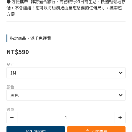
● 方便攜帶 -非常適合旅行、商務旅行和日常生活。快速輕鬆地存
儲，不會纏結！您可以將磁纜捲曲至您想要的任何尺寸。攜帶超
方便
指定商品，滿千免運費
NT$590
尺寸
顏色
數量
加入購物車
立即購買