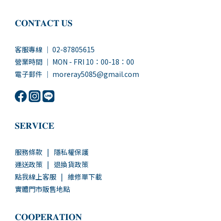
𝐂𝐎𝐍𝐓𝐀𝐂𝐓 𝐔𝐒
客服專線 ｜ 02-87805615
營業時間 ｜ MON - FRI 10：00-18：00
電子郵件 ｜ moreray5085@gmail.com
𝐒𝐄𝐑𝐕𝐈𝐂𝐄
服務條款
|
隱私權保護
運送政策
|
退換貨政策
點我線上客服
|
維修單下載
實體門市販售地點
𝐂𝐎𝐎𝐏𝐄𝐑𝐀𝐓𝐈𝐎𝐍