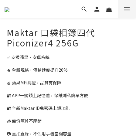
Maktar 口袋相簿四代
Piconizer4 256G
✅ 支援蘋果、安卓系統 
🔥 全新規格，傳輸速度提升20%
🍎 蘋果MFi認證，品質有保障
🔐 APP一鍵鎖上記憶體，保護隱私簡單方便
🔐 全新Maktar ID免密碼上鎖功能
📥 備份照片不壓縮
📷 直拍直錄，不佔用手機空間容量