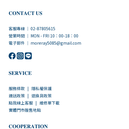
𝐂𝐎𝐍𝐓𝐀𝐂𝐓 𝐔𝐒
客服專線 ｜ 02-87805615
營業時間 ｜ MON - FRI 10：00-18：00
電子郵件 ｜ moreray5085@gmail.com
𝐒𝐄𝐑𝐕𝐈𝐂𝐄
服務條款
|
隱私權保護
運送政策
|
退換貨政策
點我線上客服
|
維修單下載
實體門市販售地點
𝐂𝐎𝐎𝐏𝐄𝐑𝐀𝐓𝐈𝐎𝐍