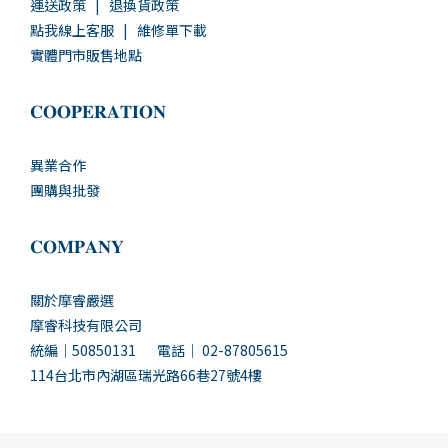
運送政策
|
退換貨政策
點我線上客服
|
維修單下載
實體門市販售地點
𝐂𝐎𝐎𝐏𝐄𝐑𝐀𝐓𝐈𝐎𝐍
異業合作
團購與批發
𝐂𝐎𝐌𝐏𝐀𝐍𝐘
關於摩睿嚴選
摩睿科技有限公司
統編｜50850131 電話｜ 02-87805615
114台北市內湖區瑞光路66巷27號4樓