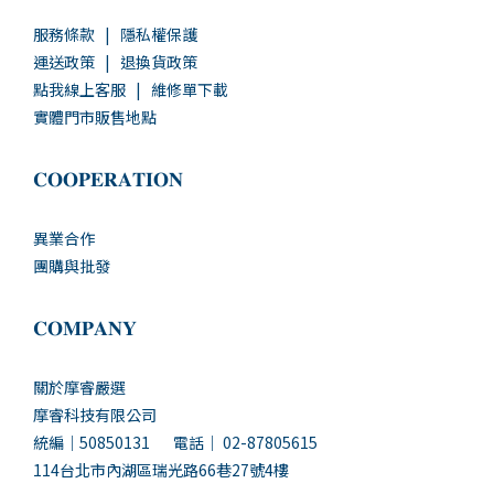
服務條款
|
隱私權保護
運送政策
|
退換貨政策
點我線上客服
|
維修單下載
實體門市販售地點
𝐂𝐎𝐎𝐏𝐄𝐑𝐀𝐓𝐈𝐎𝐍
異業合作
團購與批發
𝐂𝐎𝐌𝐏𝐀𝐍𝐘
關於摩睿嚴選
摩睿科技有限公司
統編｜50850131 電話｜ 02-87805615
114台北市內湖區瑞光路66巷27號4樓