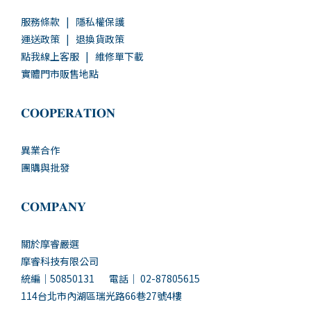
服務條款
|
隱私權保護
運送政策
|
退換貨政策
點我線上客服
|
維修單下載
實體門市販售地點
𝐂𝐎𝐎𝐏𝐄𝐑𝐀𝐓𝐈𝐎𝐍
異業合作
團購與批發
𝐂𝐎𝐌𝐏𝐀𝐍𝐘
關於摩睿嚴選
摩睿科技有限公司
統編｜50850131 電話｜ 02-87805615
114台北市內湖區瑞光路66巷27號4樓